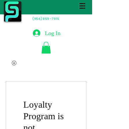
(954) 859 -7915
Hablamos
Español
Log In
Loyalty
Program is
not